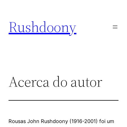
Pular
para
Rushdoony
o
conteúdo
Acerca do autor
Rousas John Rushdoony (1916-2001) foi um